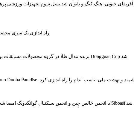
نلاند، آفریقای جنوبی، هنگ کنگ و تایوان شد.نسل سوم تجهیزات ورزشی پ
راه اندازی یک سری محصولات علمی و فناوری مانند سیستم ورزشی هوشمند فوتبال 4.0.
سیستم ورزشی هوشمند Football 4.0 برنده مدال طلا در گروه محصولات مسابقات بین المللی طراحی صنعتی Dongguan Cup شد.