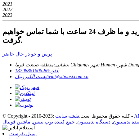
2021
2022
2023
برای پرس و جو در مورد محصولات یا لیست قیمت ما، لطفا ایمیل خود را برای ما بگذارید و ما ظرف 24 ساعت با شما تماس خواهیم
گرفت.
پرس و جو در حال حاضر
نشانی:
تلفن:
86-13798861606
livia@siboasi.com.cn
پست الکترونیک
-
© Copyright - 2010-2023: کلیه حقوق محفوظ است.
نقشه سایت
نده بدمینتون
,
دستگاه بدمینتون
,
جمع کننده توپ تنیس
,
ماشین فوتبال
ایمیل بفرست