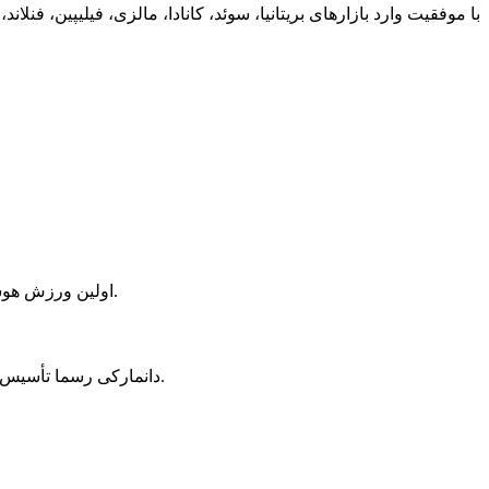
با موفقیت وارد بازارهای بریتانیا، سوئد، کانادا، مالزی، فیلیپین، ف
امضای انجمن بدمینتون چین و برند معروف ورزشی ژاپنی Mizuno.Duoha Paradise، اولین ورزش هوشمند و بهشت ​​ملی تناسب اندام را راه اندازی کرد.
با انجمن خالص چین و انجمن بسکتبال گوانگدونگ امضا شد.با کمپ یی جیانلیان یی شریک استراتژیک شوید.مرکز بازاریابی Siboasi دانمارکی رسما تأسیس شد.