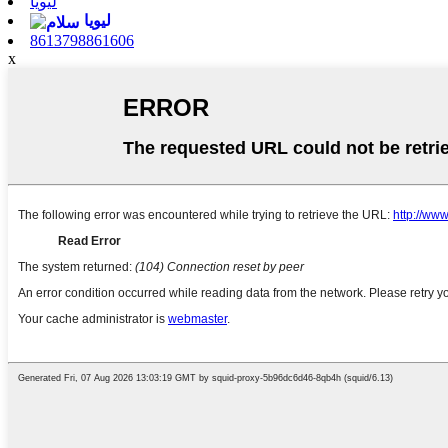
لیویا
لیویا
8613798861606
x