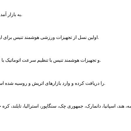
اولین نسل از تجهیزات تنیس هوشمند و تجهیزات راکتی Siboasi به بازار آمد.
اولین نسل از تجهیزات ورزشی هوشمند تنیس برای اولین بار در نمایشگاه بین المللی کالاهای ورزشی چین ظاهر شد.
تجهیزات هوشمند راکت threading و تجهیزات هوشمند تنیس با تنظیم سرعت اتوماتیک با موفقیت وارد بازار هلند شدند.
محصولات Siboasi گواهینامه معتبر بین المللی CE/BV/SGS را دریافت کرده و وارد بازارهای اتریش و روسیه شده است.