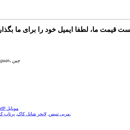
منطقه صنعت فوما، Chigang، شهر Humen، شهر Dongguan، چین
AMP موبایل
,
مربی تنیس
,
لانچر شاتل کاک
,
پرتاب کن