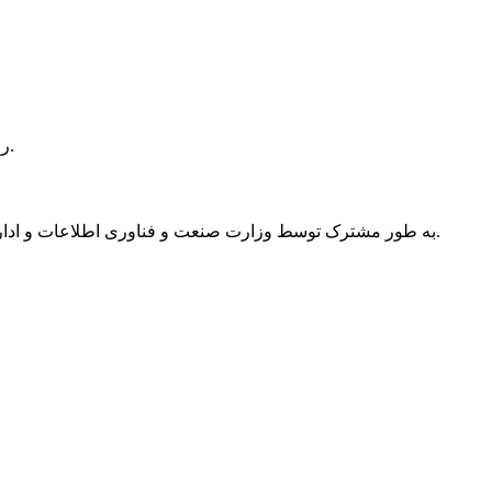
SIBOASI عناوین "Gazelle Enterprice"، "Innovative SME" و "Professional Specialized SME" را در استان گوانگدونگ کسب کرده است.
SIBOASI "9P Smart Community Sports Park" به طور مشترک توسط وزارت صنعت و فناوری اطلاعات و اداره کل ورزش کشور به عنوان یک مورد معمول از ورزش های هوشمند ملی ارزیابی شد.