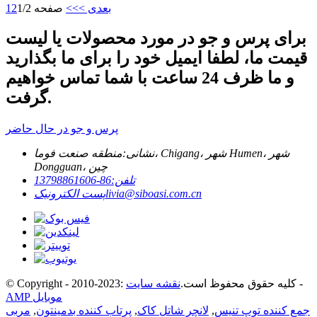
بعدی >
>>
صفحه 1/2
2
1
برای پرس و جو در مورد محصولات یا لیست
قیمت ما، لطفا ایمیل خود را برای ما بگذارید
و ما ظرف 24 ساعت با شما تماس خواهیم
گرفت.
پرس و جو در حال حاضر
نشانی:
منطقه صنعت فوما، Chigang، شهر Humen، شهر
Dongguan، چین
تلفن:
86-13798861606
livia@siboasi.com.cn
پست الکترونیک
-
© Copyright - 2010-2023: کلیه حقوق محفوظ است.
نقشه سایت
AMP موبایل
جمع کننده توپ تنیس
,
لانچر شاتل کاک
,
پرتاب کننده بدمینتون
,
مربی