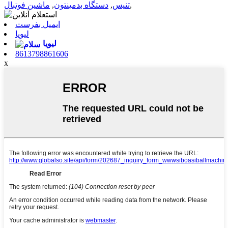
,
تنیس
,
دستگاه بدمینتون
,
ماشین فوتبال
ایمیل بفرست
لیویا
لیویا
8613798861606
x