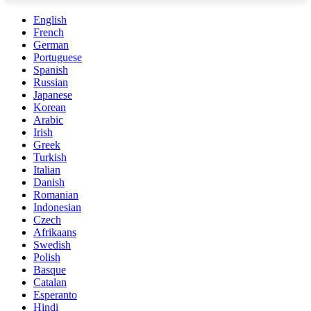
English
French
German
Portuguese
Spanish
Russian
Japanese
Korean
Arabic
Irish
Greek
Turkish
Italian
Danish
Romanian
Indonesian
Czech
Afrikaans
Swedish
Polish
Basque
Catalan
Esperanto
Hindi