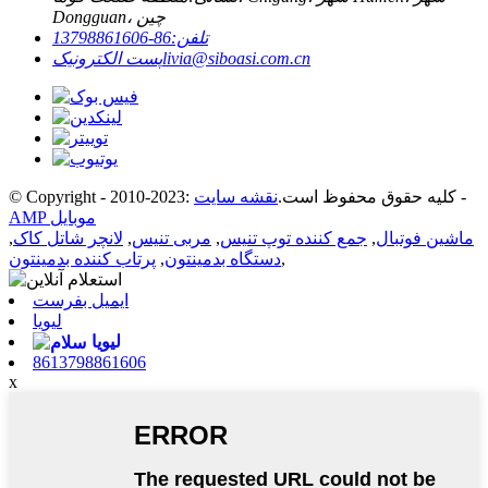
Dongguan، چین
تلفن:
86-13798861606
livia@siboasi.com.cn
پست الکترونیک
-
© Copyright - 2010-2023: کلیه حقوق محفوظ است.
نقشه سایت
AMP موبایل
ماشین فوتبال
,
جمع کننده توپ تنیس
,
مربی تنیس
,
لانچر شاتل کاک
,
,
دستگاه بدمینتون
,
پرتاب کننده بدمینتون
ایمیل بفرست
لیویا
لیویا
8613798861606
x