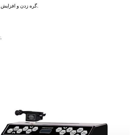
4. گره زدن و افزایش پوند تنظیم، تنظیم مجدد خودکار پس از گره زدن و رشته کردن.
7. تنظیم پوند با تنظیمات عملکرد ++، سطح تنظیم شده با 0.1 پوند.