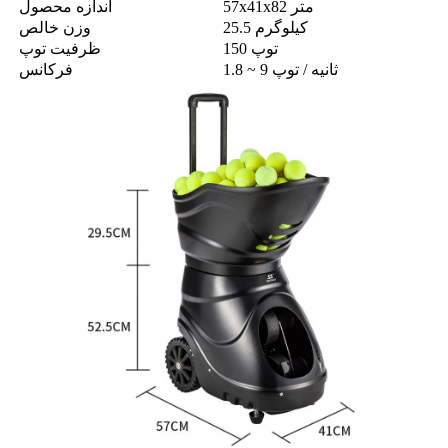
57x41x82 متر
اندازه محصول
25.5 کیلوگرم
وزن خالص
150 توپ
ظرفیت توپ
1.8 ~ 9 ثانیه / توپ
فرکانس