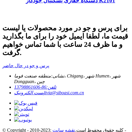
دستگاه حفاری بسکتبال خودکار K2101
برای پرس و جو در مورد محصولات یا لیست
قیمت ما، لطفا ایمیل خود را برای ما بگذارید
و ما ظرف 24 ساعت با شما تماس خواهیم
گرفت.
پرس و جو در حال حاضر
نشانی:
منطقه صنعت فوما، Chigang، شهر Humen، شهر
Dongguan، چین
تلفن:
86-13798861606
livia@siboasi.com.cn
پست الکترونیک
-
© Copyright - 2010-2023: کلیه حقوق محفوظ است.
نقشه سایت