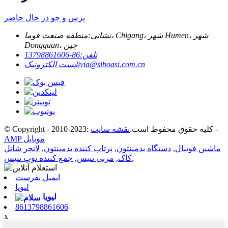
پرس و جو در حال حاضر
نشانی:
منطقه صنعت فوما، Chigang، شهر Humen، شهر
Dongguan، چین
تلفن:
86-13798861606
livia@siboasi.com.cn
پست الکترونیک
-
© Copyright - 2010-2023: کلیه حقوق محفوظ است.
نقشه سایت
AMP موبایل
ماشین فوتبال
,
دستگاه بدمینتون
,
پرتاب کننده بدمینتون
,
لانچر شاتل
,
کاک
,
مربی تنیس
,
جمع کننده توپ تنیس
ایمیل بفرست
لیویا
لیویا
8613798861606
x