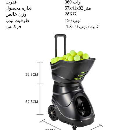
360 وات
قدرت
57x41x82 متر
اندازه محصول
2
KG
وزن خالص
6
150 توپ
ظرفیت توپ
~ 9 ثانیه / توپ
فرکانس
1.8